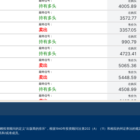
最终信号：
在购买
持有多头
4005.89
最终信号：
在购买
持有多头
3572.77
最终信号：
售价为
卖出
3357.05
最终信号：
在购买
持有多头
990.79
最终信号：
在购买
持有多头
4723.41
最终信号：
售价为
卖出
5065.36
最终信号：
售价为
卖出
5448.59
最终信号：
在购买
持有多头
4508.99
最终信号：
售价为
卖出
9125.85
最终信号：
售价为
持币观望
4172.51
最终信号：
在购买
持有多头
8494.60
.com LLC依赖投资顾问的定义“出版商的排斥”，根据1940年投资顾问法第202（A）（11）和相应的州证券法
最终信号：
在购买
成员和/或准成员。
持有多头
4805.56