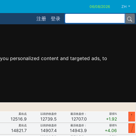
ZH
注册
登录
you personalized content and targeted ads, to
卖出点
以前的收盘价
最后收盘价：
获得%
12516.9
12739.5
12707.0
+1.92
卖出点
以前的收盘价
最后收盘价：
获得%
14821.7
14907.4
14943.9
+4.06