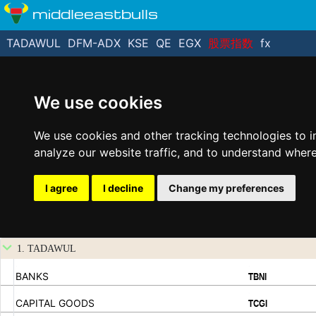
middleeastbulls
TADAWUL
DFM-ADX
KSE
QE
EGX
股票指数
fx
We use cookies
We use cookies and other tracking technologies to 
analyze our website traffic, and to understand where
I agree
I decline
Change my preferences
1. TADAWUL
.
.
BANKS
TBNI
.
.
CAPITAL GOODS
TCGI