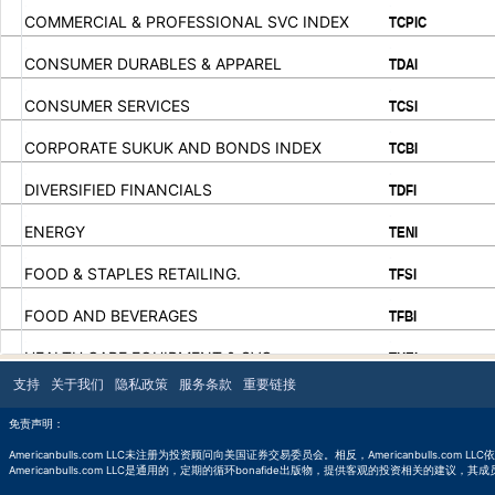
.
.
COMMERCIAL & PROFESSIONAL SVC INDEX
TCPIC
.
.
CONSUMER DURABLES & APPAREL
TDAI
.
.
CONSUMER SERVICES
TCSI
.
.
CORPORATE SUKUK AND BONDS INDEX
TCBI
.
.
DIVERSIFIED FINANCIALS
TDFI
.
.
ENERGY
TENI
.
.
FOOD & STAPLES RETAILING.
TFSI
.
.
FOOD AND BEVERAGES
TFBI
.
.
HEALTH CARE EQUIPMENT & SVC
THEI
.
.
支持
关于我们
隐私政策
服务条款
重要链接
10000
HOUSEHOLD & PERSONAL PRODUCTS INDEX
THPI
.
.
免责声明：
INSURANCE INDEX
TISII
Americanbulls.com LLC未注册为投资顾问向美国证券交易委员会。相反，Americanbulls
.
.
Americanbulls.com LLC是通用的，定期的循环bonafide出版物，提供客观的投资相关的建议，其
MATERIALS
TMTI