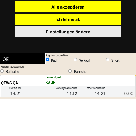
Alle akzeptieren
Ich lehne ab
Einstellungen ändern
Signale auswählen
QE
Kauf
Verkauf
Short
Muster auswählen
Bullische
Bärische
.
Letztes Signal
KAUF
QEWS.QA
Gekauft bei
Vorheriger Abschluss
Letzter Schlusskurs
14.21
14.12
14.21
0.00
10000