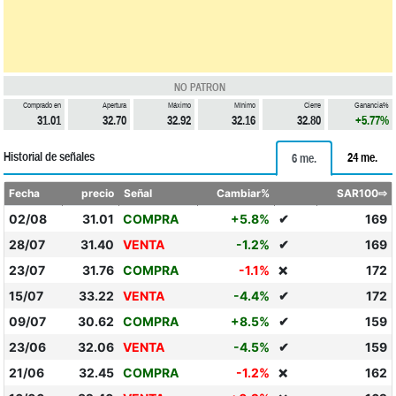
NO PATRON
Comprado en
Apertura
Máximo
Mínimo
Cierre
Ganancia%
31.01
32.70
32.92
32.16
32.80
+5.77%
Historial de señales
24 me.
6 me.
Fecha
precio
Señal
Cambiar%
SAR100⇨
02/08
31.01
COMPRA
+5.8%
✔
169
28/07
31.40
VENTA
-1.2%
✔
169
23/07
31.76
COMPRA
-1.1%
172
❌
15/07
33.22
VENTA
-4.4%
✔
172
09/07
30.62
COMPRA
+8.5%
✔
159
23/06
32.06
VENTA
-4.5%
✔
159
21/06
32.45
COMPRA
-1.2%
162
❌