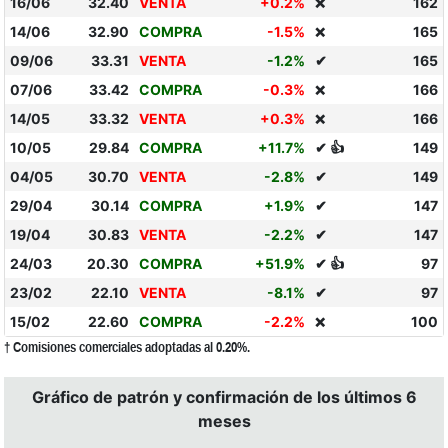
16/06
32.40
VENTA
+0.2%
162
❌
14/06
32.90
COMPRA
-1.5%
165
❌
09/06
33.31
VENTA
-1.2%
✔
165
07/06
33.42
COMPRA
-0.3%
166
❌
14/05
33.32
VENTA
+0.3%
166
❌
10/05
29.84
COMPRA
+11.7%
✔ 👍
149
04/05
30.70
VENTA
-2.8%
✔
149
29/04
30.14
COMPRA
+1.9%
✔
147
19/04
30.83
VENTA
-2.2%
✔
147
24/03
20.30
COMPRA
+51.9%
✔ 👍
97
23/02
22.10
VENTA
-8.1%
✔
97
15/02
22.60
COMPRA
-2.2%
100
❌
† Comisiones comerciales adoptadas al 0.20%.
Gráfico de patrón y confirmación de los últimos 6
meses