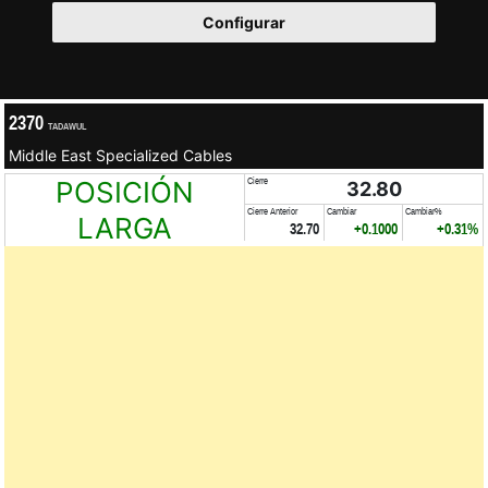
Configurar
2370
TADAWUL
Middle East Specialized Cables
POSICIÓN
Cierre
32.80
Cierre Anterior
Cambiar
Cambiar%
LARGA
32.70
+0.1000
+0.31%