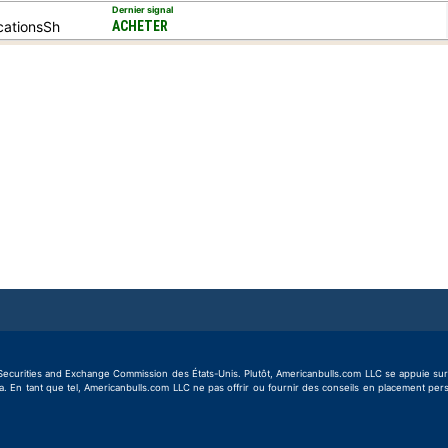
Dernier signal
cationsSh
ACHETER
rities and Exchange Commission des États-Unis. Plutôt, Americanbulls.com LLC se appuie sur la «
da. En tant que tel, Americanbulls.com LLC ne pas offrir ou fournir des conseils en placement pe