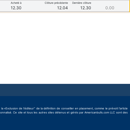
Acheté à
Clôture précédente
Dernière clôture
12.30
12.04
12.30
0.00
Exclusion de l'éditeur" de la définition de conseiller en placement, comme le prévoit l'article
rsonnalisé. Ce site et tous les autres sites détenus et gérés par Americanbulls.com LLC sont des