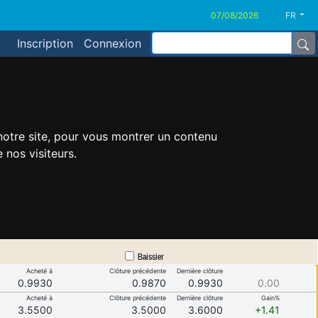
FR
Inscription
Connexion
 notre site, pour vous montrer un contenu
 nos visiteurs.
Baissier
Acheté à
Clôture précédente
Dernière clôture
0.9930
0.9870
0.9930
0.00
Acheté à
Clôture précédente
Dernière clôture
Gain%
3.5500
3.5000
3.6000
+1.41