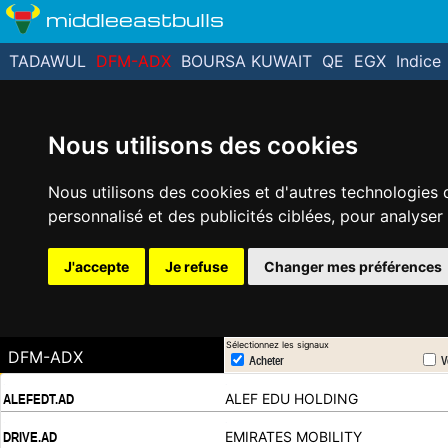
middleeastbulls
TADAWUL
DFM-ADX
BOURSA KUWAIT
QE
EGX
Indice
Nous utilisons des cookies
Nous utilisons des cookies et d'autres technologies 
personnalisé et des publicités ciblées, pour analyser
J'accepte
Je refuse
Changer mes préférences
Sélectionnez les signaux
DFM-ADX
Acheter
V
.
.
ALEF EDU HOLDING
ALEFEDT.AD
.
.
EMIRATES MOBILITY
DRIVE.AD