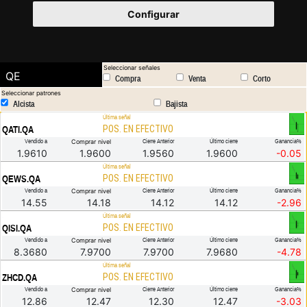
Configurar
Seleccionar señales
QE
Compra
Venta
Corto
Seleccionar patrones
Alcista
Bajista
.
Última señal
POS. EN EFECTIVO
QATI.QA
Vendido a
Comprar nivel
Cierre Anterior
Último cierre
Ganancia%
1.9610
1.9600
1.9560
1.9600
-0.05
.
Última señal
POS. EN EFECTIVO
QEWS.QA
Vendido a
Comprar nivel
Cierre Anterior
Último cierre
Ganancia%
14.55
14.18
14.12
14.12
-2.96
.
Última señal
POS. EN EFECTIVO
QISI.QA
Vendido a
Comprar nivel
Cierre Anterior
Último cierre
Ganancia%
8.3680
7.9700
7.9700
7.9680
-4.78
.
Última señal
POS. EN EFECTIVO
ZHCD.QA
Vendido a
Comprar nivel
Cierre Anterior
Último cierre
Ganancia%
12.86
12.47
12.30
12.47
-3.03