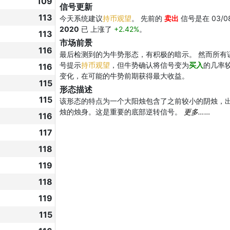
109
信号更新
113
今天系统建议
持币观望
。 先前的
卖出
信号是在 03/0
2020
已 上涨了
+2.42%
。
113
市场前景
116
最后检测到的为牛势形态，有积极的暗示。 然而所有
号提示
持币观望
，但牛势确认将信号变为
买入
的几率
116
变化，在可能的牛势前期获得最大收益。
115
形态描述
115
该形态的特点为一个大阳烛包含了之前较小的阴烛，
烛的烛身。这是重要的底部逆转信号。
更多……
116
117
118
119
118
119
115