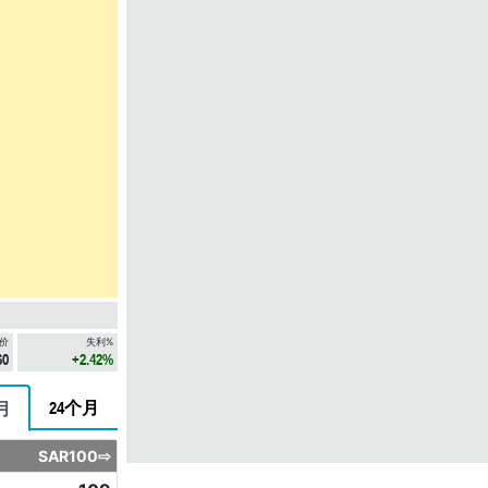
价
失利%
60
+2.42%
24个月
月
SAR100⇨