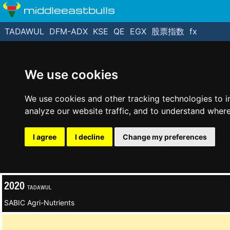
middleeastbulls
TADAWUL
DFM-ADX
KSE
QE
EGX
股票指数
fx
We use cookies
We use cookies and other tracking technologies to 
analyze our website traffic, and to understand where
I agree
I decline
Change my preferences
2020
TADAWUL
SABIC Agri-Nutrients