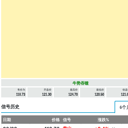
牛势吞噬
售价为
开盘价
最高价
最低价
收盘
118.73
121.30
124.70
120.50
121.
信号历史
6个
日期
价格
信号
涨跌%