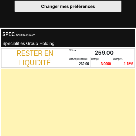
Changer mes préférences
SPEC
BOURSA KUWAIT
Specialities Group Holding
RESTER EN
Clôture
259.00
Clôture précédente
Change
Change%
LIQUIDITÉ
262.00
-3.0000
-1.15%