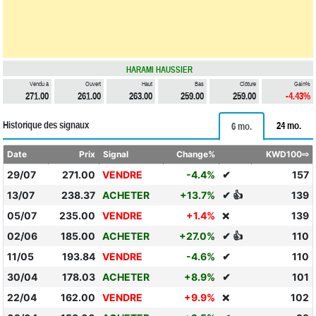
HARAMI HAUSSIER
Vendu à
Ouvert
Haut
Bas
Clôture
Gain%
271.00
261.00
263.00
259.00
259.00
-4.43%
Historique des signaux
24 mo.
6 mo.
Date
Prix
Signal
Change%
KWD100⇨
29/07
271.00
VENDRE
-4.4%
✔
157
13/07
238.37
ACHETER
+13.7%
✔ 👍
139
05/07
235.00
VENDRE
+1.4%
139
❌
02/06
185.00
ACHETER
+27.0%
✔ 👍
110
11/05
193.84
VENDRE
-4.6%
✔
110
30/04
178.03
ACHETER
+8.9%
✔
101
22/04
162.00
VENDRE
+9.9%
102
❌