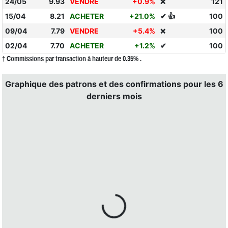
24/05
9.93
VENDRE
+0.9%
121
❌
15/04
8.21
ACHETER
+21.0%
✔ 👍
100
09/04
7.79
VENDRE
+5.4%
100
❌
02/04
7.70
ACHETER
+1.2%
✔
100
† Commissions par transaction à hauteur de 0.35% .
Graphique des patrons et des confirmations pour les 6
derniers mois