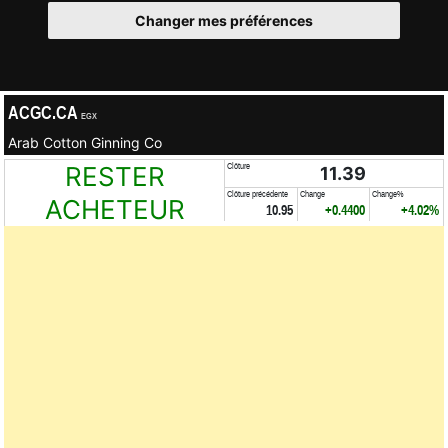
Changer mes préférences
ACGC.CA
EGX
Arab Cotton Ginning Co
RESTER
Clôture
11.39
Clôture précédente
Change
Change%
ACHETEUR
10.95
+0.4400
+4.02%