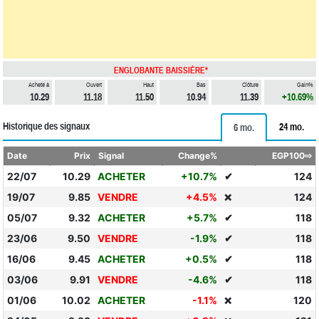
ENGLOBANTE BAISSIÈRE*
Acheté à
Ouvert
Haut
Bas
Clôture
Gain%
10.29
11.18
11.50
10.94
11.39
+10.69%
Historique des signaux
24 mo.
6 mo.
Date
Prix
Signal
Change%
EGP100⇨
22/07
10.29
ACHETER
+10.7%
✔
124
19/07
9.85
VENDRE
+4.5%
124
❌
05/07
9.32
ACHETER
+5.7%
✔
118
23/06
9.50
VENDRE
-1.9%
✔
118
16/06
9.45
ACHETER
+0.5%
✔
118
03/06
9.91
VENDRE
-4.6%
✔
118
01/06
10.02
ACHETER
-1.1%
120
❌