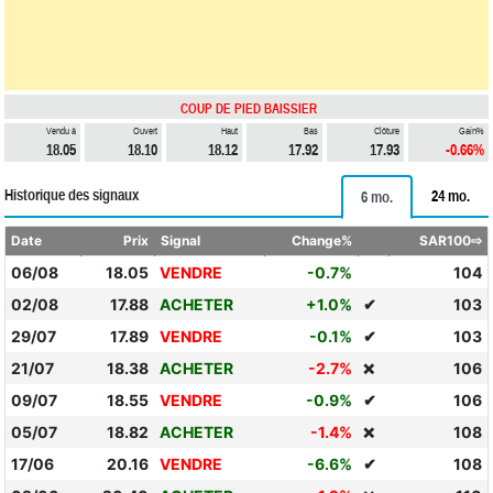
COUP DE PIED BAISSIER
Vendu à
Ouvert
Haut
Bas
Clôture
Gain%
18.05
18.10
18.12
17.92
17.93
-0.66%
Historique des signaux
24 mo.
6 mo.
Date
Prix
Signal
Change%
SAR100⇨
06/08
18.05
VENDRE
-0.7%
104
02/08
17.88
ACHETER
+1.0%
✔
103
29/07
17.89
VENDRE
-0.1%
✔
103
21/07
18.38
ACHETER
-2.7%
106
❌
09/07
18.55
VENDRE
-0.9%
✔
106
05/07
18.82
ACHETER
-1.4%
108
❌
17/06
20.16
VENDRE
-6.6%
✔
108