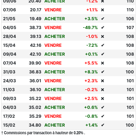
09/06
20.40
ACHETER
-1.2%
110
❌
07/06
20.17
VENDRE
+1.1%
110
❌
21/05
19.49
ACHETER
+3.5%
✔
106
04/05
38.73
VENDRE
-49.7%
✔
107
28/04
39.13
ACHETER
-1.0%
108
❌
15/04
42.16
VENDRE
-7.2%
✔
108
09/04
42.10
ACHETER
+0.1%
✔
108
07/04
39.90
VENDRE
+5.5%
108
❌
31/03
36.83
ACHETER
+8.3%
✔
100
24/03
36.01
VENDRE
+2.3%
101
❌
11/03
36.10
ACHETER
-0.2%
101
❌
09/03
35.22
VENDRE
+2.5%
101
❌
04/03
35.02
ACHETER
+0.6%
✔
101
17/02
35.29
VENDRE
-0.8%
✔
101
15/02
34.80
ACHETER
+1.4%
✔
100
† Commissions par transaction à hauteur de 0.20% .