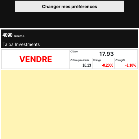
Changer mes préférences
4090
TADAWUL
Taiba Investments
Clôture
17.93
VENDRE
Clôture précédente
Change
Change%
18.13
-0.2000
-1.10%