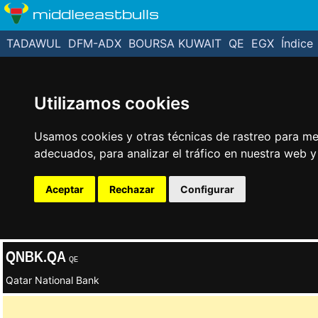
middleeastbulls
TADAWUL
DFM-ADX
BOURSA KUWAIT
QE
EGX
Índice
Utilizamos cookies
Usamos cookies y otras técnicas de rastreo para me
adecuados, para analizar el tráfico en nuestra web 
Aceptar
Rechazar
Configurar
QNBK.QA
QE
Qatar National Bank