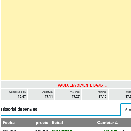
PAUTA ENVOLVENTE BAJIST...
Comprado en
Apertura
Máximo
Mínimo
Cier
16.67
17.14
17.27
17.10
17.
Historial de señales
6 
Fecha
precio
Señal
Cambiar%