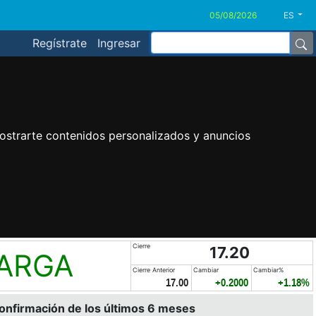
ES
Regístrate
Ingresar
ostrarte contenidos personalizados y anuncios
Cierre
17.20
LARGA
Cierre Anterior
Cambiar
Cambiar%
17.00
+0.2000
+1.18%
confirmación de los últimos 6 meses