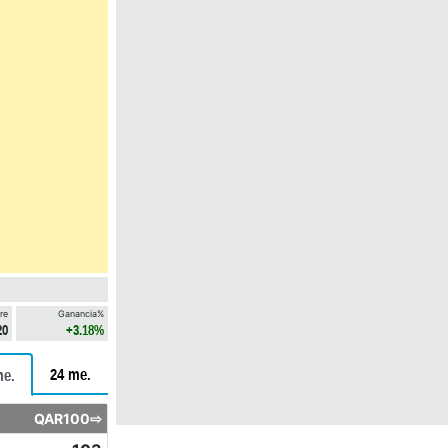
re
Ganancia%
20
+3.18%
24 me.
me.
QAR100⇨