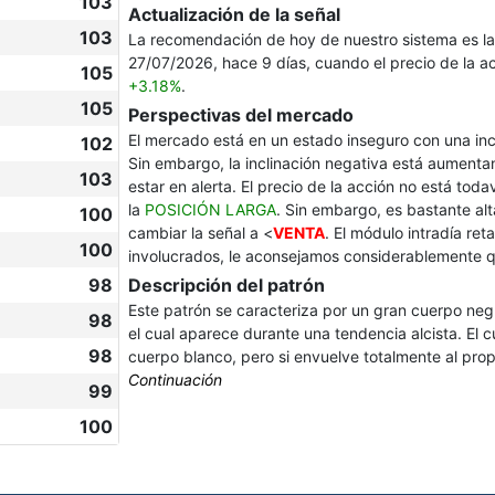
103
Actualización de la señal
103
La recomendación de hoy de nuestro sistema es l
27/07/2026, hace 9 días, cuando el precio de la 
105
+3.18%
.
105
Perspectivas del mercado
El mercado está en un estado inseguro con una in
102
Sin embargo, la inclinación negativa está aumentan
103
estar en alerta. El precio de la acción no está tod
la
POSICIÓN LARGA
. Sin embargo, es bastante alt
100
cambiar la señal a <
VENTA
. El módulo intradía re
100
involucrados, le aconsejamos considerablemente qu
98
Descripción del patrón
Este patrón se caracteriza por un gran cuerpo n
98
el cual aparece durante una tendencia alcista. El
98
cuerpo blanco, pero si envuelve totalmente al prop
Continuación
99
100