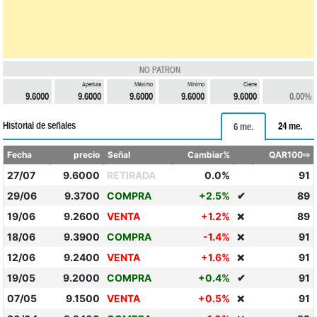
NO PATRON
Apertura
Máximo
Mínimo
Cierre
9.6000
9.6000
9.6000
9.6000
9.6000
0.00%
Historial de señales
24 me.
6 me.
Fecha
precio
Señal
Cambiar%
QAR100⇨
27/07
9.6000
RETIRADA
0.0%
91
29/06
9.3700
COMPRA
+2.5%
✔
89
19/06
9.2600
VENTA
+1.2%
89
❌
18/06
9.3900
COMPRA
-1.4%
91
❌
12/06
9.2400
VENTA
+1.6%
91
❌
19/05
9.2000
COMPRA
+0.4%
✔
91
07/05
9.1500
VENTA
+0.5%
91
❌