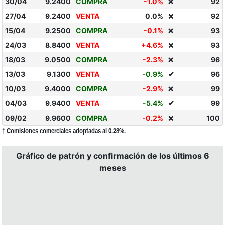
30/04
9.2400
COMPRA
-1.0%
92
❌
27/04
9.2400
VENTA
0.0%
92
❌
15/04
9.2500
COMPRA
-0.1%
93
❌
24/03
8.8400
VENTA
+4.6%
93
❌
18/03
9.0500
COMPRA
-2.3%
96
❌
13/03
9.1300
VENTA
-0.9%
✔
96
10/03
9.4000
COMPRA
-2.9%
99
❌
04/03
9.9400
VENTA
-5.4%
✔
99
09/02
9.9600
COMPRA
-0.2%
100
❌
† Comisiones comerciales adoptadas al 0.28%.
Gráfico de patrón y confirmación de los últimos 6
meses