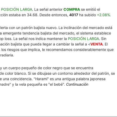
a
POSICIÓN LARGA
. La señal anterior
COMPRA
se emitió el
acción estaba en 34.68. Desde entonces,
4017
ha subido
+2.08%
.
lerta con un patrón bajista nuevo. La inclinación del mercado está
 la emergente tendencia bajista del mercado, el sistema establece
op loss. La señal nos indica mantener la
POSICIÓN LARGA
. Sin
ación bajista que pueda llegar a cambiar la señal a <
VENTA
. El
s los riesgos que implica, le recomendamos considerablemente que
radiaria.
o y un cuerpo pequeño de color negro que se encuentra
de color blanco. Si se dibujase un contorno alrededor del patrón, se
e una coincidencia. "Harami" es una antigua palabra japonesa
adre" y la vela pequeña es "el bebé".
Continuación