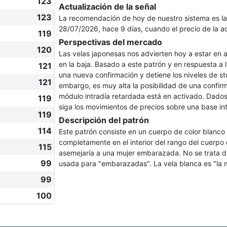
123
Actualización de la señal
123
La recomendación de hoy de nuestro sistema es l
28/07/2026, hace 9 días, cuando el precio de la 
119
Perspectivas del mercado
120
Las velas japonesas nos advierten hoy a estar en a
en la baja. Basado a este patrón y en respuesta a
121
una nueva confirmación y detiene los niveles de st
121
embargo, es muy alta la posibilidad de una confirm
módulo intradía retardada está en activado. Dado
119
siga los movimientos de precios sobre una base int
119
Descripción del patrón
114
Este patrón consiste en un cuerpo de color blanc
completamente en el interior del rango del cuerpo 
115
asemejaría a una mujer embarazada. No se trata d
99
usada para "embarazadas". La vela blanca es "la m
99
100