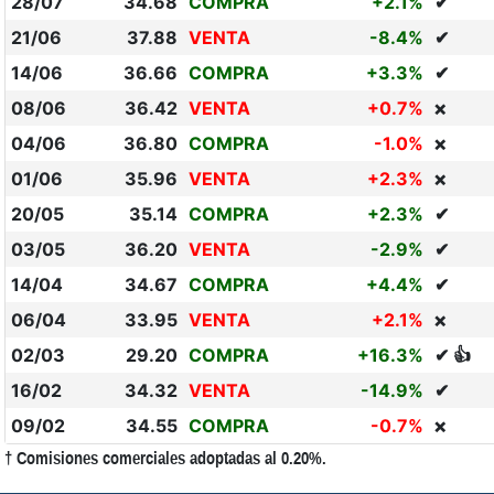
28/07
34.68
COMPRA
+2.1%
✔
21/06
37.88
VENTA
-8.4%
✔
14/06
36.66
COMPRA
+3.3%
✔
08/06
36.42
VENTA
+0.7%
❌
04/06
36.80
COMPRA
-1.0%
❌
01/06
35.96
VENTA
+2.3%
❌
20/05
35.14
COMPRA
+2.3%
✔
03/05
36.20
VENTA
-2.9%
✔
14/04
34.67
COMPRA
+4.4%
✔
06/04
33.95
VENTA
+2.1%
❌
02/03
29.20
COMPRA
+16.3%
✔ 👍
16/02
34.32
VENTA
-14.9%
✔
09/02
34.55
COMPRA
-0.7%
❌
† Comisiones comerciales adoptadas al 0.20%.