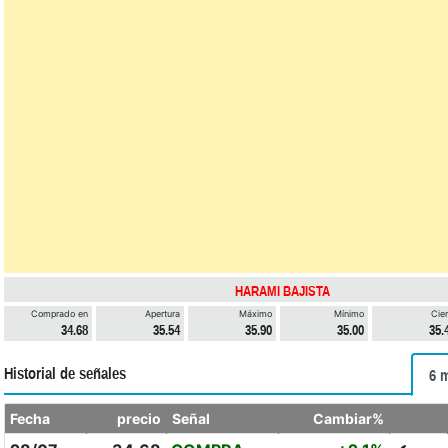
HARAMI BAJISTA
Comprado en
Apertura
Máximo
Mínimo
Cier
34.68
35.54
35.90
35.00
35.
Historial de señales
6 
Fecha
precio
Señal
Cambiar%