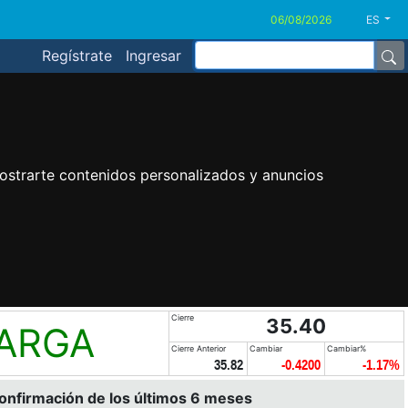
ES
Regístrate
Ingresar
ostrarte contenidos personalizados y anuncios
Cierre
35.40
LARGA
Cierre Anterior
Cambiar
Cambiar%
35.82
-0.4200
-1.17%
confirmación de los últimos 6 meses