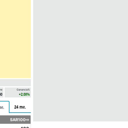
re
Ganancia%
40
+2.08%
24 me.
me.
SAR100⇨