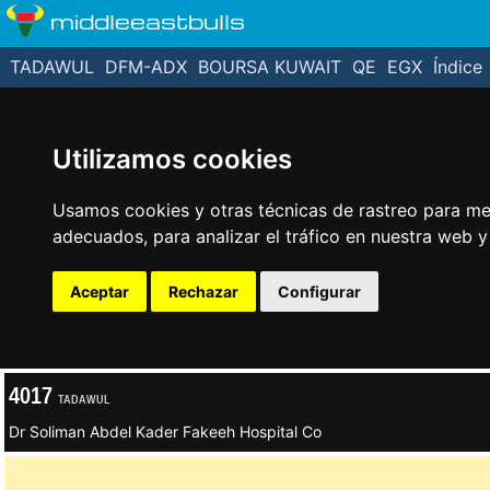
middleeastbulls
TADAWUL
DFM-ADX
BOURSA KUWAIT
QE
EGX
Índice
Utilizamos cookies
Usamos cookies y otras técnicas de rastreo para me
adecuados, para analizar el tráfico en nuestra web 
Aceptar
Rechazar
Configurar
4017
TADAWUL
Dr Soliman Abdel Kader Fakeeh Hospital Co