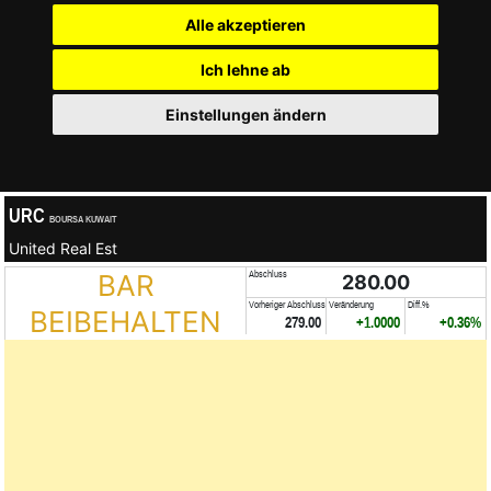
Alle akzeptieren
Ich lehne ab
Einstellungen ändern
URC
BOURSA KUWAIT
United Real Est
BAR
Abschluss
280.00
Vorheriger Abschluss
Veränderung
Diff.%
BEIBEHALTEN
279.00
+1.0000
+0.36%