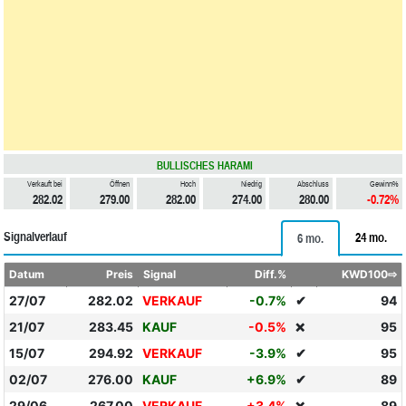
BULLISCHES HARAMI
Verkauft bei
Öffnen
Hoch
Niedrig
Abschluss
Gewinn%
282.02
279.00
282.00
274.00
280.00
-0.72%
Signalverlauf
24 mo.
6 mo.
Datum
Preis
Signal
Diff.%
KWD100⇨
27/07
282.02
VERKAUF
-0.7%
✔
94
21/07
283.45
KAUF
-0.5%
95
❌
15/07
294.92
VERKAUF
-3.9%
✔
95
02/07
276.00
KAUF
+6.9%
✔
89
29/06
267.00
VERKAUF
+3.4%
89