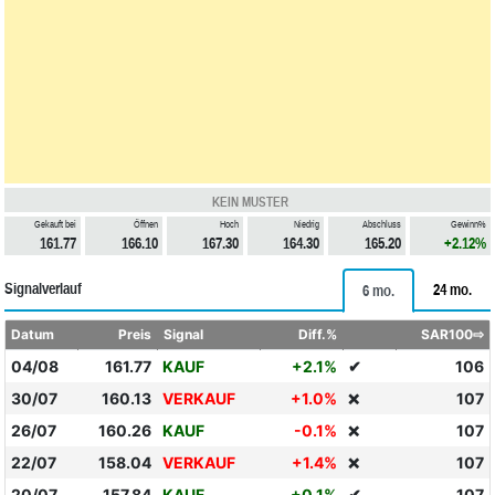
KEIN MUSTER
Gekauft bei
Öffnen
Hoch
Niedrig
Abschluss
Gewinn%
161.77
166.10
167.30
164.30
165.20
+2.12%
Signalverlauf
24 mo.
6 mo.
Datum
Preis
Signal
Diff.%
SAR100⇨
04/08
161.77
KAUF
+2.1%
✔
106
30/07
160.13
VERKAUF
+1.0%
107
❌
26/07
160.26
KAUF
-0.1%
107
❌
22/07
158.04
VERKAUF
+1.4%
107
❌
20/07
157.84
KAUF
+0.1%
✔
107