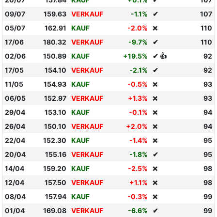
09/07
159.63
VERKAUF
-1.1%
✔
107
05/07
162.91
KAUF
-2.0%
110
❌
17/06
180.32
VERKAUF
-9.7%
✔
110
02/06
150.89
KAUF
+19.5%
✔ 👍
92
17/05
154.10
VERKAUF
-2.1%
✔
92
11/05
154.93
KAUF
-0.5%
93
❌
06/05
152.97
VERKAUF
+1.3%
93
❌
29/04
153.10
KAUF
-0.1%
94
❌
26/04
150.10
VERKAUF
+2.0%
94
❌
22/04
152.30
KAUF
-1.4%
95
❌
20/04
155.16
VERKAUF
-1.8%
✔
95
14/04
159.20
KAUF
-2.5%
98
❌
12/04
157.50
VERKAUF
+1.1%
98
❌
08/04
157.94
KAUF
-0.3%
99
❌
01/04
169.08
VERKAUF
-6.6%
✔
99