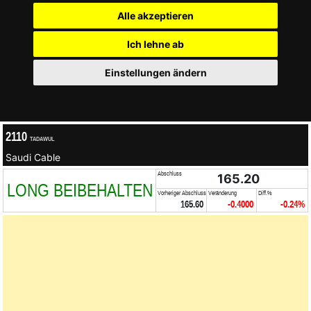
Alle akzeptieren
Ich lehne ab
Einstellungen ändern
2110
TADAWUL
Saudi Cable
Abschluss
165.20
LONG BEIBEHALTEN
Vorheriger Abschluss
Veränderung
Diff.%
165.60
-0.4000
-0.24%