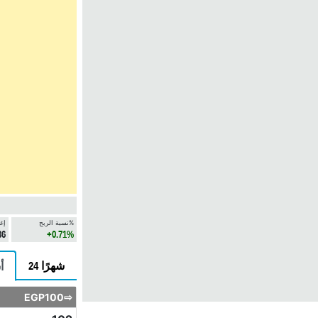
نسبة الربح%
إغ
36
+0.71%
24 شهرًا
6
EGP100⇨