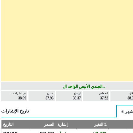
الجندي الأبيض الواحد ال...
لاق
انخفاض
ارتفاع
افتتاح
تم الشراء عند
38.09
37.96
38.37
37.52
38.
تاريخ الإشارات
 أشهر
التغير%
إشارة
السعر
التاريخ