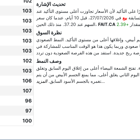
102
تحديث الإشارة
103
 على التأكيد لأن الأسعار تجاوزت أعلى مستوى التأكيد عند
بيع
في 27/07/2026، قبل 10 أيام، عندما كان سعر
103
مقدار
FAIT.CA
السهم عند 37.20. منذ ذلك الحين،
103
نظرة السوق
 أبيض، وإغلاقها أعلى من مستوى التأكيد. النمط الصعودي
103
ضًا صعودي وربما يكون هذا هو الوقت المناسب للمشاركة في
103
102
وصف النمط
. تفتح الشمعة البيضاء أعلى من إغلاق اليوم السابق وتغلق
103
ليوم الثاني يغلق أعلى، مما يمنع الجسم الأبيض من أن يتم
106
المزيد...
تغمره بالجسم الأسود السابق.
107
96
97
100