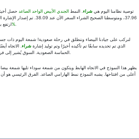
توصية نظامنا اليوم هي
شراء
. النمط
الجندي الأبيض الواحد الصاعد
حصل أخيرًا
37.96، ومتوسطنا الصحيح الشراء السعر الآن عند 38.09. تم إصدار الإشارة السابقة
.
+2.39%
ارتفع ب
لنركب على جيادنا البيضاء وننطلق في رحلة صعودية! شمعة اليوم ذات جسم
الذي تم تحديده سابقًا تم تأكيده أخيرًا وتم توليد إشارة
شراء
. الاتجاه أي
الحماسة الصعودية. السوق يُشير إلى فرصة ربح جديدة. استفد من هذه الفرصة الصعودية دون تردد.
يظهر هذا النموذج في الاتجاه الهابط ويتكون من شمعة سوداء تليها شمعة بيضاء
أعلى من افتتاحها. يشبه النموذج نمط الهارامي الصاعد. الفرق الرئيسي هو أن ا