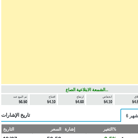
الشمعة الابتلاعية الصاع...
لاق
انخفاض
ارتفاع
افتتاح
تم البيع عند
56.50
54.10
54.60
54.10
54.
تاريخ الإشارات
 أشهر
التغير%
إشارة
السعر
التاريخ