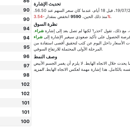
86
تحديث الإشارة
90
في 19/07/2026، قبل 18 أيام، عندما كان سعر السهم عند 56.50.
.
-3.54%
منذ ذلك الحين،
9590
انخفض بمقدار
90
نظرة السوق
94
ة، مع ذلك، تقول 'احذر!' لكنها لم تصل بعد إلى إشارة
شراء
.
فرصة الحصول على تأكيد صعودي سيغير الإشارة إلى
شراء
94
ركات الأسعار داخل اليوم عن كثب لتحقيق أقصى استفادة من
95
المرحلة الأولى المحتملة للارتفاع السوقي.
96
وصف النمط
 يحدث خلال الاتجاه الهابط. لا يلزم أن يغمر الجسم الأبيض
97
ه بالكامل. هذا إشارة مهمة لعكس الاتجاه الهابط.
98
102
102
101
101
100