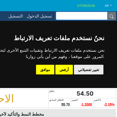
AR
تسجيل الدخول
التسجيل
نحنُ نستخدم ملفات تعريف الارتباط
نحن نستخدم ملفات تعريف الارتباط وتقنيات التتبع الأخرى لت
المرور على موقعنا ، وفهم من أين يأتي زوارنا.
تغيير تفضيلاتي
أرفض
موافق
إغلاق
54.50
الاح
التغير%
التغيير
الإغلاق السابق
55.70
-1.2000
-2.15%
مخطط النمط والتأكيد لآخر 6 أشه