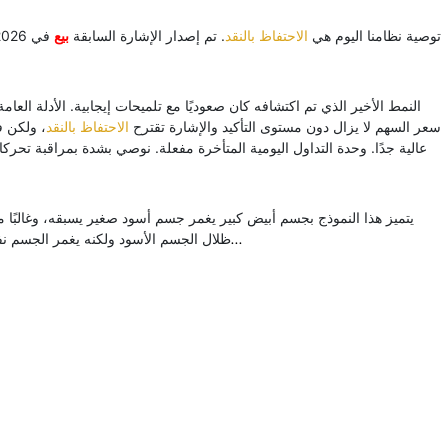
توصية نظامنا اليوم هي
الاحتفاظ بالنقد
. تم إصدار الإشارة السابقة
بيع
النمط الأخير الذي تم اكتشافه كان صعوديًا مع تلميحات إيجابية. الأدلة العام
سعر السهم لا يزال دون مستوى التأكيد والإشارة تقترح
الاحتفاظ بالنقد
، ولكن 
عالية جدًا. وحدة التداول اليومية المتأخرة مفعلة. نوصي بشدة بمراقبة تح
يتميز هذا النموذج بجسم أبيض كبير يغمر جسم أسود صغير يسبقه، وغالبًا ما
المزيد...
ظلال الجسم الأسود ولكنه يغمر الجسم نفس