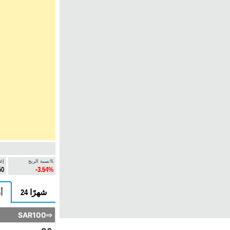
نسبة الربح%
إغ
50
-3.54%
24 شهرًا
6
SAR100⇨