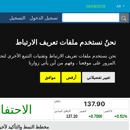
AR
تسجيل الدخول
التسجيل
نحنُ نستخدم ملفات تعريف الارتباط
نحن نستخدم ملفات تعريف الارتباط وتقنيات التتبع الأخرى لت
المرور على موقعنا ، وفهم من أين يأتي زوارنا.
تغيير تفضيلاتي
أرفض
موافق
إغلاق
137.90
الاحتف
التغير%
التغيير
الإغلاق السابق
137.20
+0.7000
+0.51%
مخطط النمط والتأكيد لآخر 6 أشه