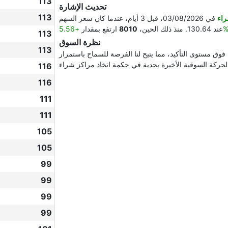
113
تحديث الإشارة
113
اء
في 03/08/2026، قبل 3 أيام، عندما كان سعر السهم
+5.56
عند 130.64. منذ ذلك الحين،
8010
ارتفع بمقدار
113
نظرة السوق
113
فوق مستوى التأكيد، مما يتيح لنا الفرصة للسماح باستمرار
116
116
111
111
105
105
99
99
99
99