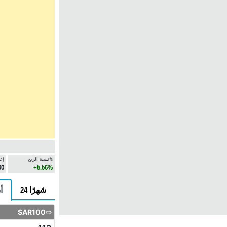
نسبة الربح%
إغ
90
+5.56%
24 شهرًا
6
SAR100⇨