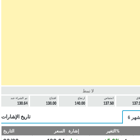
لا نمط
لاق
انخفاض
ارتفاع
افتتاح
تم الشراء عند
130.64
138.00
140.00
137.50
137.
تاريخ الإشارات
 أشهر
التغير%
إشارة
السعر
التاريخ