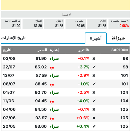
لا نمط
نسبة الخسارة%
إغلاق
انخفاض
ارتفاع
افتتاح
تم الشراء عند
81.90
81.80
81.85
80.05
81.85
-0.06%
تاريخ الإشارات
24 شهرًا
6 أشهر
SAR100⇨
التغير%
إشارة
السعر
التاريخ
98
-0.1%
شراء
81.90
03/08
❌
98
✔
-3.7%
بيع
85.02
22/07
101
-2.9%
شراء
87.59
13/07
❌
101
✔
-1.0%
بيع
88.45
08/07
104
-2.5%
شراء
90.70
01/07
❌
104
✔
-4.0%
بيع
94.45
11/06
105
-0.1%
شراء
94.50
04/06
❌
105
+0.6%
بيع
93.97
02/06
❌
105
✔
+0.4%
شراء
93.60
20/05