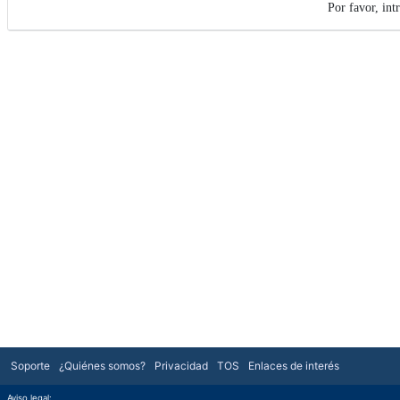
Por favor, int
Soporte
¿Quiénes somos?
Privacidad
TOS
Enlaces de interés
Aviso legal: