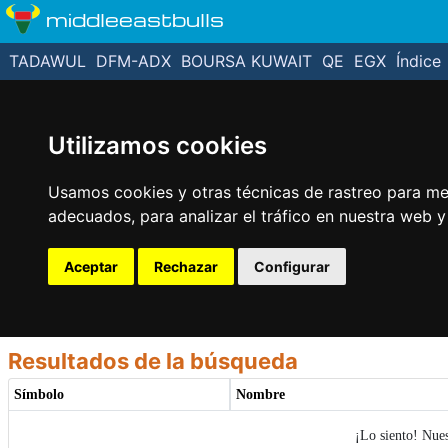
middleeastbulls
TADAWUL
DFM-ADX
BOURSA KUWAIT
QE
EGX
Índice
Utilizamos cookies
Usamos cookies y otras técnicas de rastreo para me
adecuados, para analizar el tráfico en nuestra web 
Aceptar
Rechazar
Configurar
Resultados de la búsqueda
Símbolo
Nombre
¡Lo siento! Nue